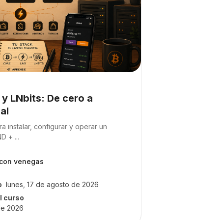
del curso
 y LNbits: De cero a
al
so:
a instalar, configurar y operar un
D + ...
ncon venegas
o
lunes, 17 de agosto de 2026
l curso
de 2026