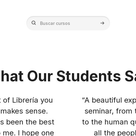
Buscar cursos
Buscar cursos
hat Our Students S
of Librería you
“A beautiful exp
g makes sense.
seminar, from 
s been the best
to the human qu
o me. I hope one
all the peop