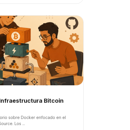
curso" Docker + IA para Infraestructura Bitcoin Open Sou
del curso
Infraestructura Bitcoin
so:
torio sobre Docker enfocado en el
urce. Los ...