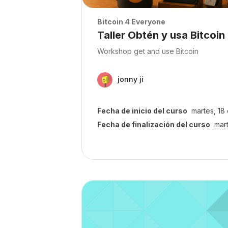
Archivos del resumen del curso
Bitcoin 4 Everyone
Nombre del curso
Taller Obtén y usa Bitcoin
Texto del resumen del curso:
Workshop get and use Bitcoin
jonny ji
Fecha de inicio del curso
martes, 18
Fecha de finalización del curso
mar
Archivos del resumen del curso" T