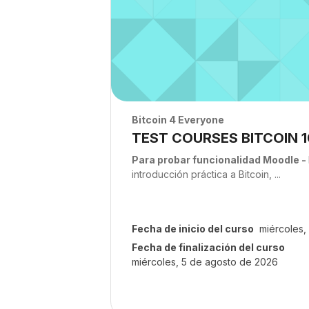
Archivos del resumen del curso
Bitcoin 4 Everyone
Nombre del curso
TEST COURSES BITCOIN 1
Texto del resumen del curso:
Para probar funcionalidad Moodle -
introducción práctica a Bitcoin, ...
Fecha de inicio del curso
miércoles,
Fecha de finalización del curso
miércoles, 5 de agosto de 2026