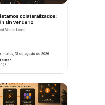
del curso
éstamos colateralizados:
in sin venderlo
so:
zed Bitcoin Loans
o
martes, 18 de agosto de 2026
l curso
2026
urso" Bitcoin Core, LND y LNbits: De cero a infraestructur