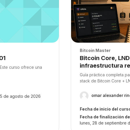
Archivos del resumen 
Bitcoin Master
Nombre del curso
01
Bitcoin Core, LND
infraestructura re
Este curso ofrece una
Texto del resumen del cur
Guía práctica completa par
stack de Bitcoin Core + LN
omar alexander ri
 5 de agosto de 2026
Fecha de inicio del curs
Fecha de finalización de
lunes, 28 de septiembre 