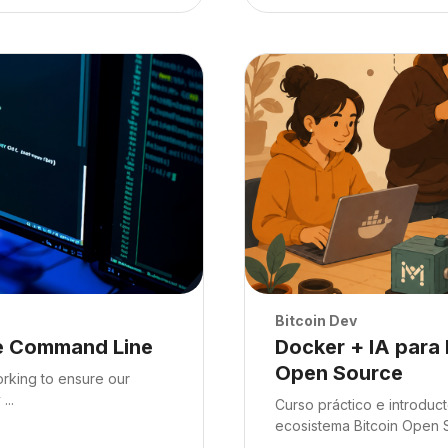
tering Bitcoin from the Command Line
Archivos del resumen del 
Archivos del resumen 
Bitcoin Dev
Nombre del curso
he Command Line
Docker + IA para 
Open Source
rking to ensure our
...
Texto del resumen del cur
Curso práctico e introduc
ecosistema Bitcoin Open So