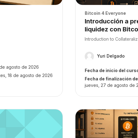
Archivos del resumen 
Bitcoin 4 Everyone
Nombre del curso
Introducción a pr
liquidez con Bitco
Texto del resumen del cur
Introduction to Collaterali
Yuri Delgado
 de agosto de 2026
Fecha de inicio del curs
tes, 18 de agosto de 2026
Fecha de finalización de
jueves, 27 de agosto de 
EST COURSES BITCOIN 101
Archivos del resumen del c