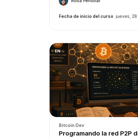
Rosa Fenollar
Fecha de inicio del curso
jueves, 2
Archivos del resumen del curso" Pro
EN
Archivos del resumen del curso
Bitcoin Dev
Nombre del curso
Programando la red P2P de