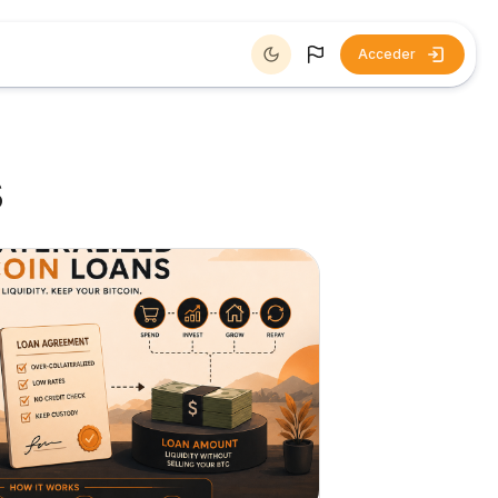
Acceder
s
urso" Introducción a préstamos colateralizados: liquidez c