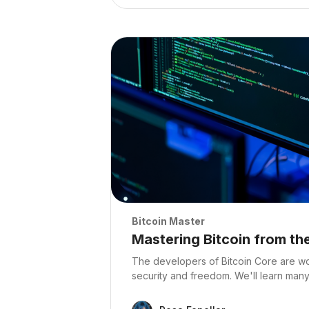
Archivos del resumen del curso" Mas
Archivos del resumen del curso
Bitcoin Master
Nombre del curso
Mastering Bitcoin from t
Texto del resumen del curso:
The developers of Bitcoin Core are wo
security and freedom. We'll learn many 