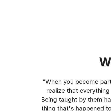
Bloques
Bloques
W
"When you become part 
realize that everythin
Being taught by them ha
thing that's happened t